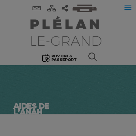
RDV CNI &
PASSEPORT
AIDES DE
L’ANAH