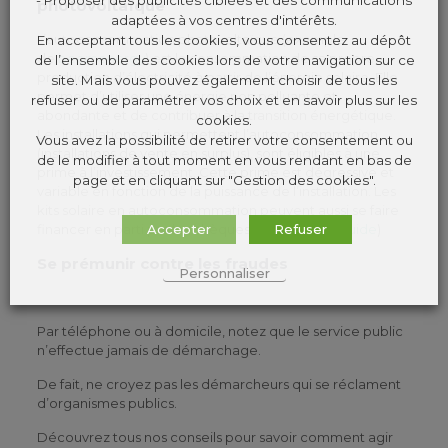
photovoltaïque
adaptées à vos centres d'intérêts.
L’autoconsommation photovoltaïque (exemple
En acceptant tous les cookies, vous consentez au dépôt
de
beemenergy
) est la consommation de sa propre
de l’ensemble des cookies lors de votre navigation sur ce
production d’électricité à partir de l’énergie solaire. Elle
site. Mais vous pouvez également choisir de tous les
permet d’utiliser une énergie non polluante et
refuser ou de paramétrer vos choix et en savoir plus sur les
abondante et de contribuer à la transition énergétique.
cookies.
Les installations qui permettent l’autoconsommation
Vous avez la possibilité de retirer votre consentement ou
(installations de vente en surplus), sont éligibles à une
de le modifier à tout moment en vous rendant en bas de
prime à l’investissement. Cette prime est dégressive et
page et en cliquant sur "Gestion des cookies".
variable en fonction de la puissance de l’installation. Les
kits solaire en autoconsommation peuvent aussi se faire
Accepter
Refuser
financer en parti par les chèques énergie (voir
guide
)
Se prémunir contre les fraudes
Personnaliser
Par téléphone ou à domicile, notez que le service public
n’effectue jamais de démarchage.
De fait, ne croyez pas les démarcheurs qui se réclament
d’organismes publics.
Découvrez tous nos conseils pour savoir comment agir