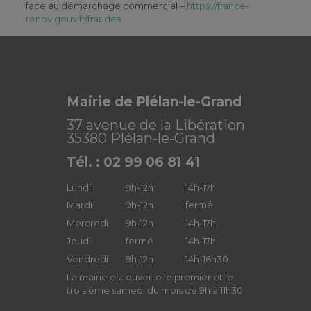
face au démarchage commercial –
https://france-
renov.gouv.fr/fraudes
Mairie de Plélan-le-Grand
37 avenue de la Libération
35380 Plélan-le-Grand
Tél. : 02 99 06 81 41
Lundi
9h-12h
14h-17h
Mardi
9h-12h
fermé
Mercredi
9h-12h
14h-17h
Jeudi
fermé
14h-17h
Vendredi
9h-12h
14h-16h30
La mairie est ouverte le premier et le
troisième samedi du mois de 9h à 11h30