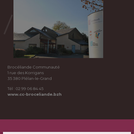
Brocéliande Communauté
1 rue des Korrigans
35 380 Plélan-le-Grand
Tél : 02 99 06 84 45
www.cc-broceliande.bzh