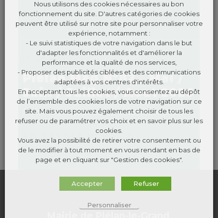
Nous utilisons des cookies nécessaires au bon
EN SAVOIR PLUS
fonctionnement du site. D'autres catégories de cookies
peuvent être utilisé sur notre site pour personnaliser votre
expérience, notamment :
- Le suivi statistiques de votre navigation dans le but
d'adapter les fonctionnalités et d'améliorer la
28 MAI 2026
performance et la qualité de nos services,
- Proposer des publicités ciblées et des communications
Plélan Mag N°82 _ Mai /
adaptées à vos centres d'intérêts.
Juin / Juillet / Aout 2026
En acceptant tous les cookies, vous consentez au dépôt
de l’ensemble des cookies lors de votre navigation sur ce
site. Mais vous pouvez également choisir de tous les
Plélan Mag N°82 _ Mai / Juin / Juillet / Aout 2026
refuser ou de paramétrer vos choix et en savoir plus sur les
cookies.
EN SAVOIR PLUS
Vous avez la possibilité de retirer votre consentement ou
de le modifier à tout moment en vous rendant en bas de
page et en cliquant sur "Gestion des cookies".
Accepter
Refuser
Personnaliser
Mairie de Plélan-le-Grand