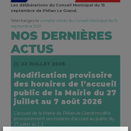
Les délibérations du Conseil Municipal du 15
septembre de Plélan Le Grand.
Téléchargez le
compte rendu du Conseil Municipal du 15
septembre 2021
NOS DERNIÈRES
ACTUS
22 JUILLET 2026
Modification provisoire
des horaires de l’accueil
public de la Mairie du 27
juillet au 7 août 2026
L’accueil de la Mairie de Plélan‑le‑Grand modifie
provisoirement ses horaires d’accueil au public du
27 juillet au
[…]