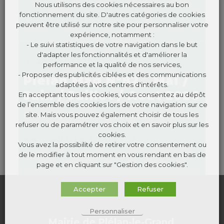
Nous utilisons des cookies nécessaires au bon
EN SAVOIR PLUS
fonctionnement du site. D'autres catégories de cookies
peuvent être utilisé sur notre site pour personnaliser votre
expérience, notamment :
- Le suivi statistiques de votre navigation dans le but
d'adapter les fonctionnalités et d'améliorer la
28 MAI 2026
performance et la qualité de nos services,
- Proposer des publicités ciblées et des communications
Plélan Mag N°82 _ Mai /
adaptées à vos centres d'intérêts.
Juin / Juillet / Aout 2026
En acceptant tous les cookies, vous consentez au dépôt
de l’ensemble des cookies lors de votre navigation sur ce
site. Mais vous pouvez également choisir de tous les
Plélan Mag N°82 _ Mai / Juin / Juillet / Aout 2026
refuser ou de paramétrer vos choix et en savoir plus sur les
cookies.
EN SAVOIR PLUS
Vous avez la possibilité de retirer votre consentement ou
de le modifier à tout moment en vous rendant en bas de
page et en cliquant sur "Gestion des cookies".
Accepter
Refuser
Personnaliser
Mairie de Plélan-le-Grand