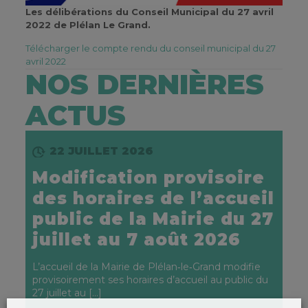
Les délibérations du Conseil Municipal du 27 avril
2022 de Plélan Le Grand.
Télécharger le compte rendu du conseil municipal du 27
avril 2022
NOS DERNIÈRES
ACTUS
22 JUILLET 2026
Modification provisoire
des horaires de l’accueil
public de la Mairie du 27
juillet au 7 août 2026
L’accueil de la Mairie de Plélan‑le‑Grand modifie
provisoirement ses horaires d’accueil au public du
27 juillet au
[…]