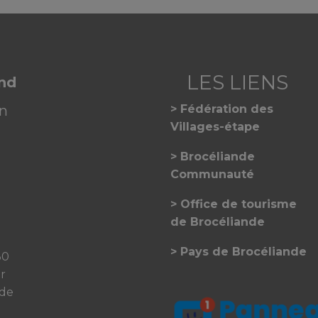
and
on
Fédération des
Villages-étape
Brocéliande
Communauté
Office de tourisme
de Brocéliande
Pays de Brocéliande
30
er
 de