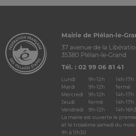
Mairie de Plélan-le-Gr
37 avenue de la Libérati
35380 Plélan-le-Grand
Tél. : 02 99 06 81 41
Lundi
9h-12h
14h-17h
Mardi
9h-12h
fermé
Mercredi
9h-12h
14h-17h
Jeudi
fermé
14h-17h
Vendredi
9h-12h
14h-16h
La mairie est ouverte le premi
et le troisième samedi du mois
9h à 11h30