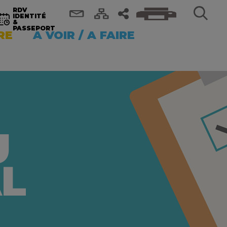
RDV
IDENTITÉ
&
PASSEPORT
RE
A VOIR / A FAIRE
U
AL