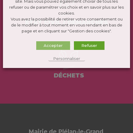
site. Mais vous pouvez également choisir de tous les
refuser ou de paramétrer vos choix et en savoir plus sur les
cookies.
Vous avez la possibilité de retirer votre consentement ou
ÉTAT CIVIL / DEMARCHES
de le modifier à tout moment en vous rendant en bas de
page et en cliquant sur "Gestion des cookies".
Accepter
Refuser
Personnaliser
DÉCHETS
Mairie de Plélan-le-Grand