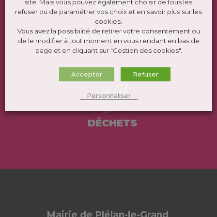
site. Mais vous pouvez également choisir de tous les
refuser ou de paramétrer vos choix et en savoir plus sur les
cookies.
Vous avez la possibilité de retirer votre consentement ou
ÉTAT CIVIL / DEMARCHES
de le modifier à tout moment en vous rendant en bas de
page et en cliquant sur "Gestion des cookies".
Accepter
Refuser
Personnaliser
DÉCHETS
Mairie de Plélan-le-Grand