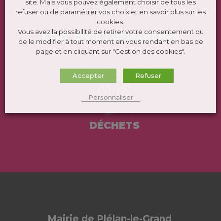
site. Mais vous pouvez également choisir de tous les
refuser ou de paramétrer vos choix et en savoir plus sur les
cookies.
Vous avez la possibilité de retirer votre consentement ou
ÉTAT CIVIL / DEMARCHES
de le modifier à tout moment en vous rendant en bas de
page et en cliquant sur "Gestion des cookies".
Accepter
Refuser
Personnaliser
DÉCHETS
Mairie de Plélan-le-Grand