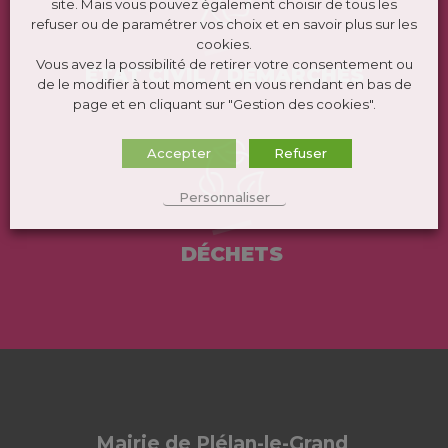
site. Mais vous pouvez également choisir de tous les
refuser ou de paramétrer vos choix et en savoir plus sur les
cookies.
Vous avez la possibilité de retirer votre consentement ou
ÉTAT CIVIL / DEMARCHES
de le modifier à tout moment en vous rendant en bas de
page et en cliquant sur "Gestion des cookies".
Accepter
Refuser
Personnaliser
DÉCHETS
Mairie de Plélan-le-Grand