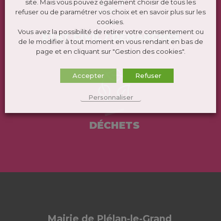
site. Mais vous pouvez également choisir de tous les
refuser ou de paramétrer vos choix et en savoir plus sur les
cookies.
Vous avez la possibilité de retirer votre consentement ou
ÉTAT CIVIL / DEMARCHES
de le modifier à tout moment en vous rendant en bas de
page et en cliquant sur "Gestion des cookies".
Accepter
Refuser
Personnaliser
DÉCHETS
Mairie de Plélan-le-Grand