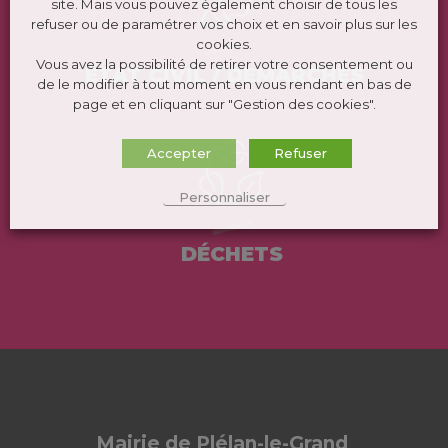
site. Mais vous pouvez également choisir de tous les
refuser ou de paramétrer vos choix et en savoir plus sur les
cookies.
Vous avez la possibilité de retirer votre consentement ou
ÉTAT CIVIL / DEMARCHES
de le modifier à tout moment en vous rendant en bas de
page et en cliquant sur "Gestion des cookies".
Accepter
Refuser
Personnaliser
DÉCHETS
Mairie de Plélan-le-Grand