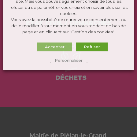
site. Mais vous pouvez également choisir de tous les
refuser ou de paramétrer vos choix et en savoir plus sur les
cookies.
Vous avez la possibilité de retirer votre consentement ou
ÉTAT CIVIL / DEMARCHES
de le modifier à tout moment en vous rendant en bas de
page et en cliquant sur "Gestion des cookies".
Accepter
Refuser
Personnaliser
DÉCHETS
Mairie de Plélan-le-Grand