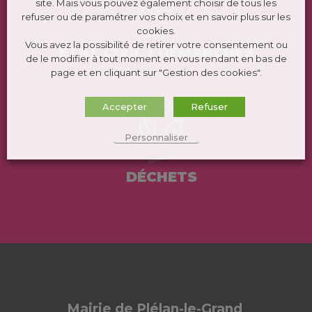
site. Mais vous pouvez également choisir de tous les
refuser ou de paramétrer vos choix et en savoir plus sur les
cookies.
Vous avez la possibilité de retirer votre consentement ou
ÉTAT CIVIL / DEMARCHES
de le modifier à tout moment en vous rendant en bas de
page et en cliquant sur "Gestion des cookies".
Accepter
Refuser
Personnaliser
DÉCHETS
Mairie de Plélan-le-Grand