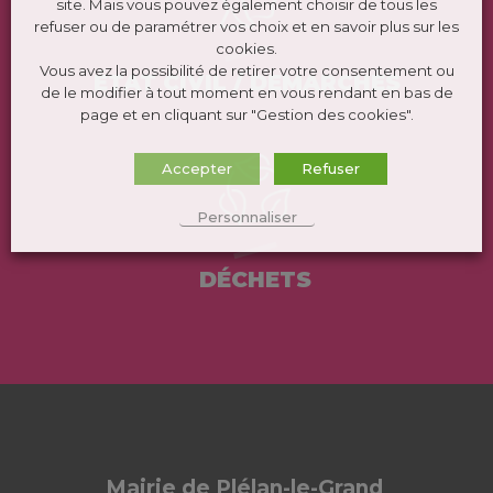
site. Mais vous pouvez également choisir de tous les
refuser ou de paramétrer vos choix et en savoir plus sur les
cookies.
Vous avez la possibilité de retirer votre consentement ou
ÉTAT CIVIL / DEMARCHES
de le modifier à tout moment en vous rendant en bas de
page et en cliquant sur "Gestion des cookies".
Accepter
Refuser
Personnaliser
DÉCHETS
Mairie de Plélan-le-Grand