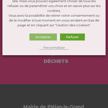
site. Mais vous pouvez également choisir de tous les
refuser ou de paramétrer vos choix et en savoir plus sur les
cookies.
Vous avez la possibilité de retirer votre consentement ou
ÉTAT CIVIL / DEMARCHES
de le modifier à tout moment en vous rendant en bas de
page et en cliquant sur "Gestion des cookies".
Accepter
Refuser
Personnaliser
DÉCHETS
Mairie de Plélan-le-Grand