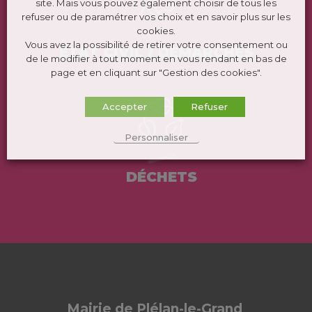
site. Mais vous pouvez également choisir de tous les
refuser ou de paramétrer vos choix et en savoir plus sur les
cookies.
Vous avez la possibilité de retirer votre consentement ou
ÉTAT CIVIL / DEMARCHES
de le modifier à tout moment en vous rendant en bas de
page et en cliquant sur "Gestion des cookies".
Accepter
Refuser
Personnaliser
DÉCHETS
Mairie de Plélan-le-Grand