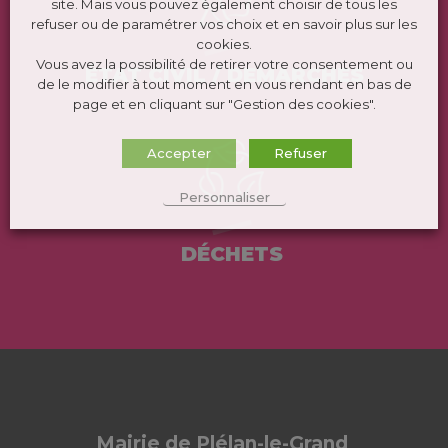
site. Mais vous pouvez également choisir de tous les
refuser ou de paramétrer vos choix et en savoir plus sur les
cookies.
Vous avez la possibilité de retirer votre consentement ou
ÉTAT CIVIL / DEMARCHES
de le modifier à tout moment en vous rendant en bas de
page et en cliquant sur "Gestion des cookies".
Accepter
Refuser
Personnaliser
DÉCHETS
Mairie de Plélan-le-Grand