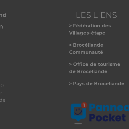
and
on
Fédération des
Villages-étape
Brocéliande
Communauté
Office de tourisme
de Brocéliande
Pays de Brocéliande
30
er
 de