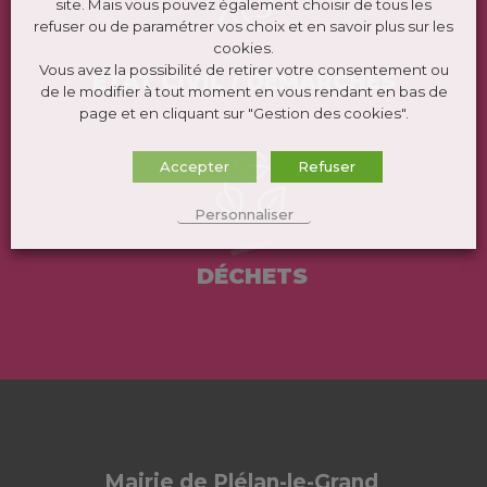
site. Mais vous pouvez également choisir de tous les
refuser ou de paramétrer vos choix et en savoir plus sur les
cookies.
Vous avez la possibilité de retirer votre consentement ou
ÉTAT CIVIL / DEMARCHES
de le modifier à tout moment en vous rendant en bas de
page et en cliquant sur "Gestion des cookies".
Accepter
Refuser
Personnaliser
DÉCHETS
Mairie de Plélan-le-Grand