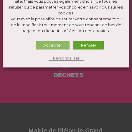
site. Mais vous pouvez également choisir de tous les
refuser ou de paramétrer vos choix et en savoir plus sur les
cookies.
Vous avez la possibilité de retirer votre consentement ou
ÉTAT CIVIL / DEMARCHES
de le modifier à tout moment en vous rendant en bas de
page et en cliquant sur "Gestion des cookies".
Accepter
Refuser
Personnaliser
DÉCHETS
Mairie de Plélan-le-Grand