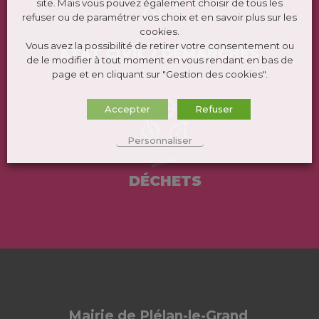
site. Mais vous pouvez également choisir de tous les
refuser ou de paramétrer vos choix et en savoir plus sur les
cookies.
Vous avez la possibilité de retirer votre consentement ou
ÉTAT CIVIL / DEMARCHES
de le modifier à tout moment en vous rendant en bas de
page et en cliquant sur "Gestion des cookies".
Accepter
Refuser
Personnaliser
DÉCHETS
Mairie de Plélan-le-Grand