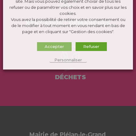
site. Mais vous pouvez également choisir de tous les
refuser ou de paramétrer vos choix et en savoir plus sur les
cookies.
Vous avez la possibilité de retirer votre consentement ou
ÉTAT CIVIL / DEMARCHES
de le modifier à tout moment en vous rendant en bas de
page et en cliquant sur "Gestion des cookies".
Accepter
Refuser
Personnaliser
DÉCHETS
Mairie de Plélan-le-Grand