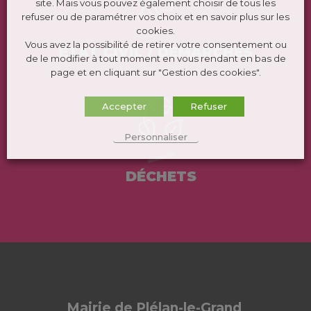
site. Mais vous pouvez également choisir de tous les
refuser ou de paramétrer vos choix et en savoir plus sur les
cookies.
Vous avez la possibilité de retirer votre consentement ou
ÉTAT CIVIL / DEMARCHES
de le modifier à tout moment en vous rendant en bas de
page et en cliquant sur "Gestion des cookies".
Accepter
Refuser
Personnaliser
DÉCHETS
Mairie de Plélan-le-Grand