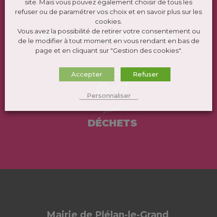
site. Mais vous pouvez également choisir de tous les
refuser ou de paramétrer vos choix et en savoir plus sur les
cookies.
Vous avez la possibilité de retirer votre consentement ou
ÉTAT CIVIL / DEMARCHES
de le modifier à tout moment en vous rendant en bas de
page et en cliquant sur "Gestion des cookies".
Accepter
Refuser
Personnaliser
DÉCHETS
Mairie de Plélan-le-Grand