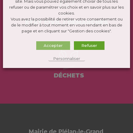
site. Mais vous pouvez également choisir de tous les
refuser ou de paramétrer vos choix et en savoir plus sur les
cookies.
Vous avez la possibilité de retirer votre consentement ou
ÉTAT CIVIL / DEMARCHES
de le modifier à tout moment en vous rendant en bas de
page et en cliquant sur "Gestion des cookies".
Accepter
Refuser
Personnaliser
DÉCHETS
Mairie de Plélan-le-Grand