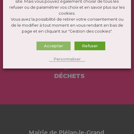
site. Mais vous pouvez également choisir de tous les
refuser ou de paramétrer vos choix et en savoir plus sur les
cookies.
Vous avez la possibilité de retirer votre consentement ou
ÉTAT CIVIL / DEMARCHES
de le modifier à tout moment en vous rendant en bas de
page et en cliquant sur "Gestion des cookies".
Accepter
Refuser
Personnaliser
DÉCHETS
Mairie de Plélan-le-Grand