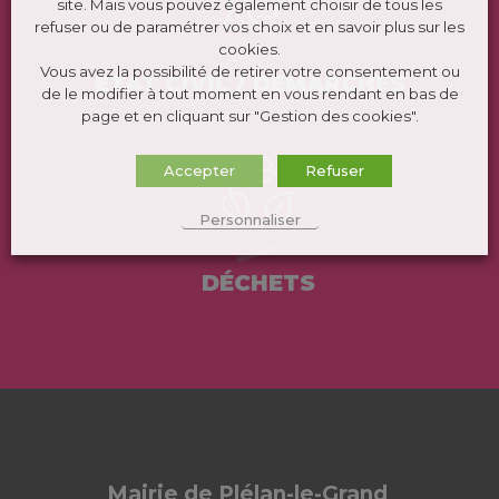
site. Mais vous pouvez également choisir de tous les
refuser ou de paramétrer vos choix et en savoir plus sur les
cookies.
Vous avez la possibilité de retirer votre consentement ou
ÉTAT CIVIL / DEMARCHES
de le modifier à tout moment en vous rendant en bas de
page et en cliquant sur "Gestion des cookies".
Accepter
Refuser
Personnaliser
DÉCHETS
Mairie de Plélan-le-Grand