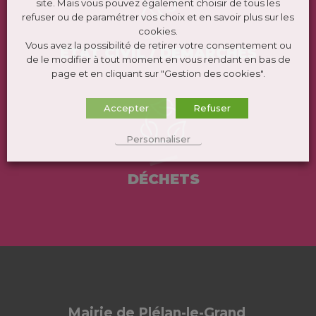
site. Mais vous pouvez également choisir de tous les
refuser ou de paramétrer vos choix et en savoir plus sur les
cookies.
Vous avez la possibilité de retirer votre consentement ou
ÉTAT CIVIL / DEMARCHES
de le modifier à tout moment en vous rendant en bas de
page et en cliquant sur "Gestion des cookies".
Accepter
Refuser
Personnaliser
DÉCHETS
Mairie de Plélan-le-Grand