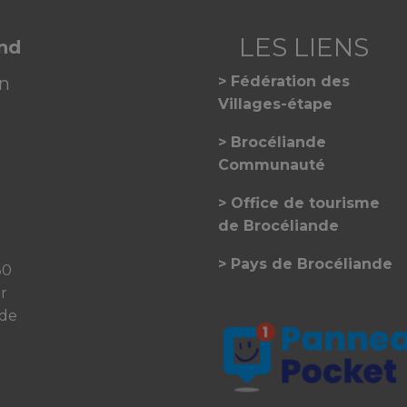
and
on
Fédération des
Villages-étape
Brocéliande
Communauté
Office de tourisme
de Brocéliande
Pays de Brocéliande
30
er
 de