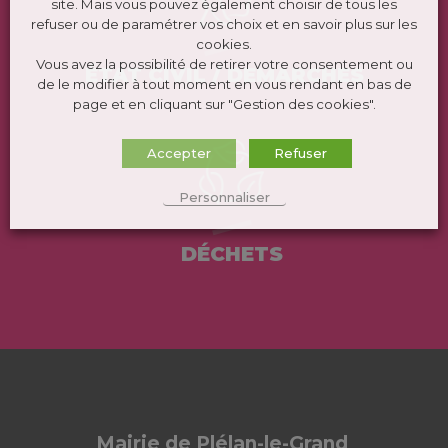
site. Mais vous pouvez également choisir de tous les
refuser ou de paramétrer vos choix et en savoir plus sur les
cookies.
Vous avez la possibilité de retirer votre consentement ou
ÉTAT CIVIL / DEMARCHES
de le modifier à tout moment en vous rendant en bas de
page et en cliquant sur "Gestion des cookies".
Accepter
Refuser
Personnaliser
DÉCHETS
Mairie de Plélan-le-Grand