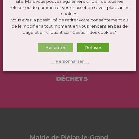
site. Mais vous pouvez également choisir de tous les
refuser ou de paramétrer vos choix et en savoir plus sur les
cookies.
Vous avez la possibilité de retirer votre consentement ou
ÉTAT CIVIL / DEMARCHES
de le modifier à tout moment en vous rendant en bas de
page et en cliquant sur "Gestion des cookies".
Accepter
Refuser
Personnaliser
DÉCHETS
Mairie de Plélan-le-Grand