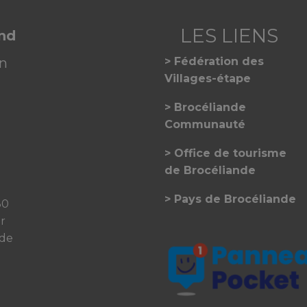
and
on
Fédération des
Villages-étape
Brocéliande
Communauté
Office de tourisme
de Brocéliande
Pays de Brocéliande
30
er
 de