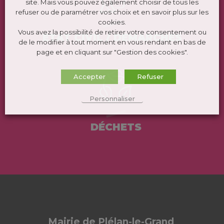
site. Mais vous pouvez également choisir de tous les
refuser ou de paramétrer vos choix et en savoir plus sur les
cookies.
Vous avez la possibilité de retirer votre consentement ou
ÉTAT CIVIL / DEMARCHES
de le modifier à tout moment en vous rendant en bas de
page et en cliquant sur "Gestion des cookies".
Accepter
Refuser
Personnaliser
DÉCHETS
Mairie de Plélan-le-Grand