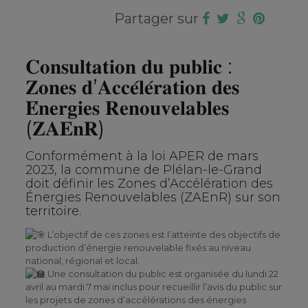
Partager sur
𝐂𝐨𝐧𝐬𝐮𝐥𝐭𝐚𝐭𝐢𝐨𝐧 𝐝𝐮 𝐩𝐮𝐛𝐥𝐢𝐜 :
𝐙𝐨𝐧𝐞𝐬 𝐝’𝐀𝐜𝐜𝐞́𝐥𝐞́𝐫𝐚𝐭𝐢𝐨𝐧 𝐝𝐞𝐬
𝐄́𝐧𝐞𝐫𝐠𝐢𝐞𝐬 𝐑𝐞𝐧𝐨𝐮𝐯𝐞𝐥𝐚𝐛𝐥𝐞𝐬
(𝐙𝐀𝐄𝐧𝐑)
Conformément à la loi APER de mars
2023, la commune de Plélan-le-Grand
doit définir les Zones d’Accélération des
Énergies Renouvelables (ZAEnR) sur son
territoire.
L’objectif de ces zones est l’atteinte des objectifs de
production d’énergie renouvelable fixés au niveau
national, régional et local.
Une consultation du public est organisée du lundi 22
avril au mardi 7 mai inclus pour recueillir l’avis du public sur
les projets de zones d’accélérations des énergies