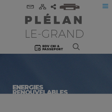
RDV CNI &
PASSEPORT
ENERGIES
RENOUVELABLES