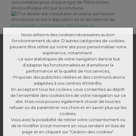
renouvelables pour chaque type de filière (éolien,
photovoltaïque etc.)sur la commune.
Le dossier est consultable en mairie aux heures
d’ouverture et mis à disposition sur le site internet de
Brocéliande Communauté
https://www.cc-
broceliande.bzh/…/consultation-energies…/
Nous utilisons des cookies nécessaires au bon
fonctionnement du site. D'autres catégories de cookies
peuvent être utilisé sur notre site pour personnaliser votre
expérience, notamment :
- Le suivi statistiques de votre navigation dans le but
Mairie de Plélan-le-Grand
d'adapter les fonctionnalités et d'améliorer la
performance et la qualité de nos services,
37 avenue de la Libération
- Proposer des publicités ciblées et des communications
35380 Plélan-le-Grand
adaptées à vos centres d'intérêts.
Tél. : 02 99 06 81 41
En acceptant tous les cookies, vous consentez au dépôt
de l’ensemble des cookies lors de votre navigation sur ce
Lundi
9h-12h
14h-17h
site. Mais vous pouvez également choisir de tous les
refuser ou de paramétrer vos choix et en savoir plus sur les
Mardi
9h-12h
fermé
cookies.
Mercredi
9h-12h
14h-17h
Vous avez la possibilité de retirer votre consentement ou
Jeudi
fermé
14h-17h
de le modifier à tout moment en vous rendant en bas de
Vendredi
9h-12h
14h-16h30
page et en cliquant sur "Gestion des cookies".