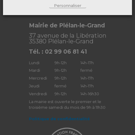
Personnaliser
Mairie de Plélan-le-Grand
37 avenue de la Libération
35380 Plélan-le-Grand
Tél. : 02 99 06 81 41
Lundi
9h-12h
14h-17h
Mardi
9h-12h
fermé
Mercredi
9h-12h
14h-17h
Jeudi
fermé
14h-17h
Vendredi
9h-12h
14h-16h30
La mairie est ouverte le premier et le
troisième samedi du mois de 9h à 11h30
Politique de confidentialité