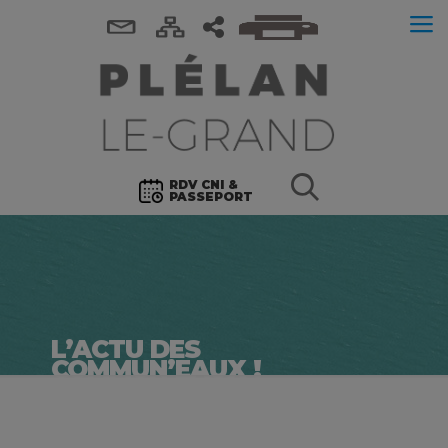
RDV CNI &
PASSEPORT
L’ACTU DES
COMMUN’EAUX !