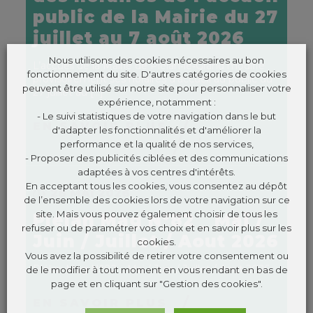
public de la Mairie du 27
juillet au 7 août 2026
Nous utilisons des cookies nécessaires au bon
L’accueil de la Mairie de Plélan‑le‑Grand modifie
fonctionnement du site. D'autres catégories de cookies
provisoirement ses horaires d’accueil au public du
peuvent être utilisé sur notre site pour personnaliser votre
27 juillet au
[…]
expérience, notamment :
- Le suivi statistiques de votre navigation dans le but
EN SAVOIR PLUS
d'adapter les fonctionnalités et d'améliorer la
performance et la qualité de nos services,
- Proposer des publicités ciblées et des communications
adaptées à vos centres d'intérêts.
En acceptant tous les cookies, vous consentez au dépôt
28 MAI 2026
de l’ensemble des cookies lors de votre navigation sur ce
site. Mais vous pouvez également choisir de tous les
Plélan Mag N°82 _ Mai /
refuser ou de paramétrer vos choix et en savoir plus sur les
Juin / Juillet / Aout 2026
cookies.
Vous avez la possibilité de retirer votre consentement ou
Plélan Mag N°82 _ Mai / Juin / Juillet / Aout 2026
de le modifier à tout moment en vous rendant en bas de
page et en cliquant sur "Gestion des cookies".
EN SAVOIR PLUS