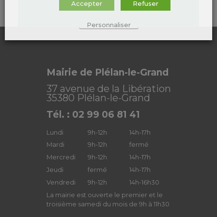
Accepter
Refuser
Personnaliser
Mairie de Plélan-le-Grand
37 avenue de la Libération
35380 Plélan-le-Grand
Tél. : 02 99 06 81 41
Lundi
9h-12h
14h-17h
Mardi
9h-12h
fermé
Mercredi
9h-12h
14h-17h
Jeudi
fermé
14h-17h
Vendredi
9h-12h
14h-16h30
La mairie est ouverte le premier et le
troisième samedi du mois de 9h à 11h30