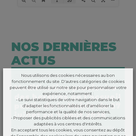
NOS DERNIÈRES
ACTUS
Nous utilisons des cookies nécessaires au bon
22 JUILLET 2026
fonctionnement du site. D'autres catégories de cookies
Modification provisoire
peuvent être utilisé sur notre site pour personnaliser votre
expérience, notamment :
des horaires de l’accueil
- Le suivi statistiques de votre navigation dans le but
public de la Mairie du 27
d'adapter les fonctionnalités et d'améliorer la
performance et la qualité de nos services,
juillet au 7 août 2026
- Proposer des publicités ciblées et des communications
adaptées à vos centres d'intérêts.
L’accueil de la Mairie de Plélan‑le‑Grand modifie
En acceptant tous les cookies, vous consentez au dépôt
provisoirement ses horaires d’accueil au public du