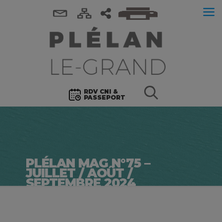
RDV CNI &
PASSEPORT
PLÉLAN MAG N°75 –
JUILLET / AOÛT /
SEPTEMBRE 2024