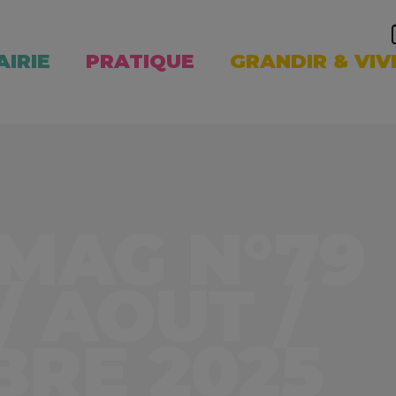
AIRIE
PRATIQUE
GRANDIR & VIV
MAG N°79
/ AOUT /
RE 2025