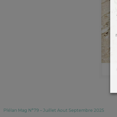
Plélan Mag N°79 – Juillet Aout Septembre 2025