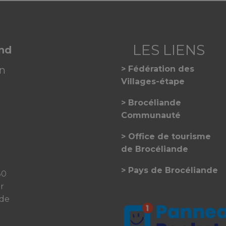
and
on
Fédération des
Villages-étape
Brocéliande
Communauté
Office de tourisme
de Brocéliande
Pays de Brocéliande
30
er
 de