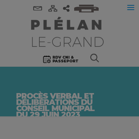
RDV CNI &
PASSEPORT
PROCÈS VERBAL ET
DÉLIBÉRATIONS DU
CONSEIL MUNICIPAL
DU 29 JUIN 2023