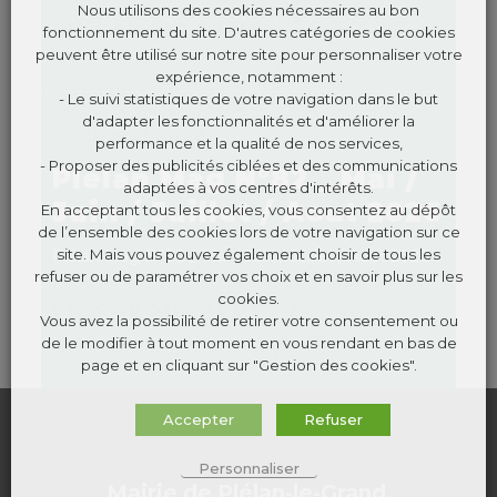
Nous utilisons des cookies nécessaires au bon
EN SAVOIR PLUS
fonctionnement du site. D'autres catégories de cookies
peuvent être utilisé sur notre site pour personnaliser votre
expérience, notamment :
- Le suivi statistiques de votre navigation dans le but
d'adapter les fonctionnalités et d'améliorer la
28 MAI 2026
performance et la qualité de nos services,
- Proposer des publicités ciblées et des communications
Plélan Mag N°82 _ Mai /
adaptées à vos centres d'intérêts.
Juin / Juillet / Aout 2026
En acceptant tous les cookies, vous consentez au dépôt
de l’ensemble des cookies lors de votre navigation sur ce
site. Mais vous pouvez également choisir de tous les
Plélan Mag N°82 _ Mai / Juin / Juillet / Aout 2026
refuser ou de paramétrer vos choix et en savoir plus sur les
cookies.
EN SAVOIR PLUS
Vous avez la possibilité de retirer votre consentement ou
de le modifier à tout moment en vous rendant en bas de
page et en cliquant sur "Gestion des cookies".
Accepter
Refuser
Personnaliser
Mairie de Plélan-le-Grand