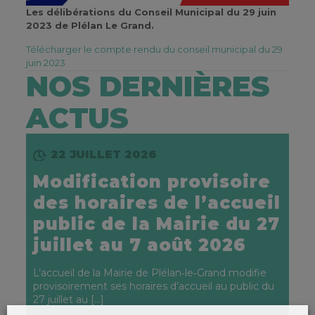
Les délibérations du Conseil Municipal du 29 juin
2023 de Plélan Le Grand.
Télécharger le compte rendu du conseil municipal du 29
juin 2023
NOS DERNIÈRES
ACTUS
22 JUILLET 2026
Modification provisoire
des horaires de l’accueil
public de la Mairie du 27
juillet au 7 août 2026
L’accueil de la Mairie de Plélan‑le‑Grand modifie
provisoirement ses horaires d’accueil au public du
27 juillet au
[…]