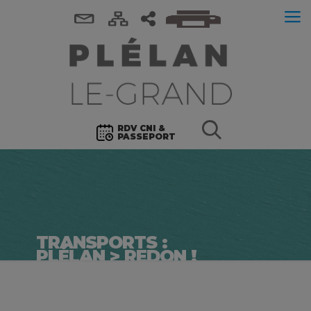
RDV CNI &
PASSEPORT
TRANSPORTS :
PLÉLAN > REDON !