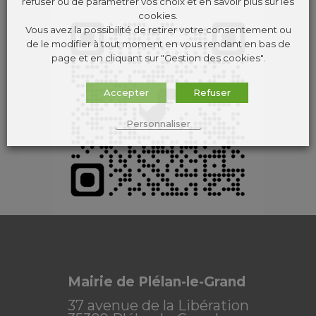
refuser ou de paramétrer vos choix et en savoir plus sur les
cookies.
Vous avez la possibilité de retirer votre consentement ou
de le modifier à tout moment en vous rendant en bas de
page et en cliquant sur "Gestion des cookies".
Accepter
Refuser
Personnaliser
Mairie de Plélan-le-Grand
37 avenue de la Libération