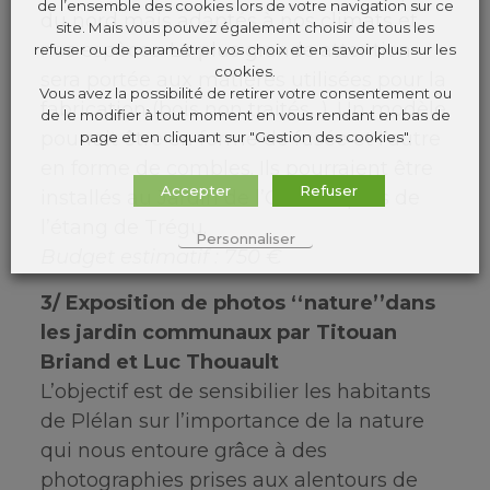
de l’ensemble des cookies lors de votre navigation sur ce
du nord mais adaptés à nos climats et
site. Mais vous pouvez également choisir de tous les
nos espèces. La plus grande attention
refuser ou de paramétrer vos choix et en savoir plus sur les
cookies.
sera portée aux matières utilisées pour la
Vous avez la possibilité de retirer votre consentement ou
fabrication (bois non traités…). Un modèle
de le modifier à tout moment en vous rendant en bas de
pourrait être en forme de fusée et l’autre
page et en cliquant sur "Gestion des cookies".
en forme de combles. Ils pourraient être
Accepter
Refuser
installés au Jardin de l’Osier et près de
l’étang de Trégu.
Personnaliser
Budget estimatif : 750 €
3/ Exposition de photos ‘‘nature’’dans
les jardin communaux par Titouan
Briand et Luc Thouault
L’objectif est de sensibilier les habitants
de Plélan sur l’importance de la nature
qui nous entoure grâce à des
photographies prises aux alentours de