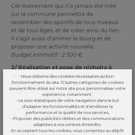
Cet événement qui n’a jamais été créé
sur la commune permettra de
rassembler des sportifs de tous niveaux
et de tous âges, et de créer ainsi du lien.
Il s’agit aussi d’animer le bourg et de
proposer une activité nouvelle.
Budget estimatif : 2 500 €
2/ Réalisation et pose de nichoirs à
chauves-souris par Mickaël Ouisse
Nous utilisons des cookies nécessaires au bon
fonctionnement du site. D'autres catégories de cookies
L’objectif du projet est de construire au
peuvent être utilisé sur notre site pour personnaliser votre
moins deux gîtes artificiels pour les
expérience, notamment :
chauves-souris afin de proposer à ces
- Le suivi statistiques de votre navigation dans le but
d'adapter les fonctionnalités et d'améliorer la
espèces protégées des lieux de repos
performance et la qualité de nos services,
diurnes et estivaux.
- Proposer des publicités ciblées et des communications
Ces nichoirs seraient de grande taille sur
adaptées à vos centres d'intérêts.
En acceptant tous les cookies, vous consentez au dépôt
le modèle de ceux utilisés en Amérique