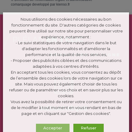
comarquage developpé par
kienso.fr
Nous utilisons des cookies nécessaires au bon
fonctionnement du site. D'autres catégories de cookies
peuvent être utilisé sur notre site pour personnaliser votre
expérience, notamment :
PLÉLAN
EN 1 CLIC
- Le suivi statistiques de votre navigation dans le but
d'adapter les fonctionnalités et d'améliorer la
DÉMARCHES EN LIGNE
performance et la qualité de nos services,
- Proposer des publicités ciblées et des communications
adaptées à vos centres d'intérêts.
En acceptant tous les cookies, vous consentez au dépôt
de l’ensemble des cookies lors de votre navigation sur ce
site. Mais vous pouvez également choisir de tous les
refuser ou de paramétrer vos choix et en savoir plus sur les
cookies.
Vous avez la possibilité de retirer votre consentement ou
MÉDIATHÈQUE
de le modifier à tout moment en vous rendant en bas de
page et en cliquant sur "Gestion des cookies".
Accepter
Refuser