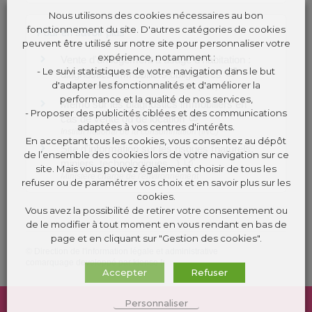
Nous utilisons des cookies nécessaires au bon
fonctionnement du site. D'autres catégories de cookies
Pour en savoir plus
peuvent être utilisé sur notre site pour personnaliser votre
expérience, notamment :
Vente d'un logement à usage d'habitation :
- Le suivi statistiques de votre navigation dans le but
diagnostics immobiliers obligatoires
d'adapter les fonctionnalités et d'améliorer la
Institut national de la consommation (INC)
performance et la qualité de nos services,
Mémo sur les diagnostics immobiliers en
- Proposer des publicités ciblées et des communications
cas de vente ou de location
adaptées à vos centres d'intérêts.
Institut national de la consommation (INC)
En acceptant tous les cookies, vous consentez au dépôt
Site d'information sur les risques (naturels,
de l’ensemble des cookies lors de votre navigation sur ce
miniers, technologiques...)
site. Mais vous pouvez également choisir de tous les
Ministère chargé de l'environnement
refuser ou de paramétrer vos choix et en savoir plus sur les
cookies.
Vous avez la possibilité de retirer votre consentement ou
de le modifier à tout moment en vous rendant en bas de
page et en cliquant sur "Gestion des cookies".
©
Direction de l'information légale et administrative
comarquage developpé par
kienso.fr
Accepter
Refuser
Personnaliser