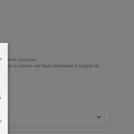
e
eur
et/ou l'assureur
oyeur a commis une faute importante à l'origine du
à
s