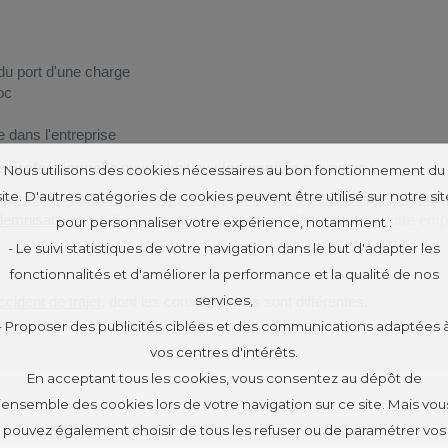
du port d'une charge
oc
 dans l'entreprise
e professionnelle
ouvre droit aux
indemnités
suivantes :
Nous utilisons des cookies nécessaires au bon fonctionnement du
site. D'autres catégories de cookies peuvent être utilisé sur notre sit
Sécurité sociale et indemnités complémentaires versées par l'employ
demnisation
spécifique et indemnisation complémentaire si votre empl
pour personnaliser votre expérience, notamment :
- Le suivi statistiques de votre navigation dans le but d'adapter les
fonctionnalités et d'améliorer la performance et la qualité de nos
services,
accident de trajet
, dont les conséquences sont différentes.
- Proposer des publicités ciblées et des communications adaptées 
vos centres d'intérêts.
En acceptant tous les cookies, vous consentez au dépôt de
l’ensemble des cookies lors de votre navigation sur ce site. Mais vou
pouvez également choisir de tous les refuser ou de paramétrer vos