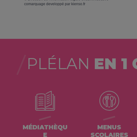
comarquage developpé par
kienso.fr
PLÉLAN
EN 1 
MÉDIATHÈQU
MENUS
E
SCOLAIRES