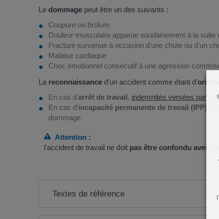
Le
dommage
peut être un des suivants :
Coupure ou brûlure
Douleur musculaire apparue soudainement à la suite 
Fracture survenue à occasion d'une chute ou d'un ch
Malaise cardiaque
Choc émotionnel consécutif à une agression commise
La
reconnaissance
d'un accident comme étant d'
origin
En cas d'
arrêt de travail
,
indemnités versées par la 
En cas d'
incapacité permanente de travail (IPP)
,
in
dommage
Attention :
l'accident de travail ne doit
pas être confondu avec
l'
Textes de référence