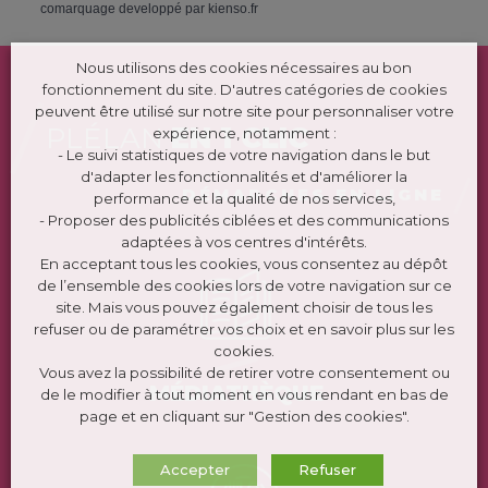
comarquage developpé par
kienso.fr
Nous utilisons des cookies nécessaires au bon
fonctionnement du site. D'autres catégories de cookies
peuvent être utilisé sur notre site pour personnaliser votre
PLÉLAN
EN 1 CLIC
expérience, notamment :
- Le suivi statistiques de votre navigation dans le but
d'adapter les fonctionnalités et d'améliorer la
DÉMARCHES EN LIGNE
performance et la qualité de nos services,
- Proposer des publicités ciblées et des communications
adaptées à vos centres d'intérêts.
En acceptant tous les cookies, vous consentez au dépôt
de l’ensemble des cookies lors de votre navigation sur ce
site. Mais vous pouvez également choisir de tous les
refuser ou de paramétrer vos choix et en savoir plus sur les
cookies.
Vous avez la possibilité de retirer votre consentement ou
MÉDIATHÈQUE
de le modifier à tout moment en vous rendant en bas de
page et en cliquant sur "Gestion des cookies".
Accepter
Refuser