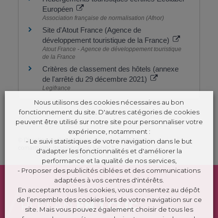
Européen
Association française de normalisation (Afnor)
Site d'Atout France (Agence de
développement touristique de la France)
Atout France - Agence de développement touristique
de la France
Critères de classement des hôtels (annexe
de l'arrêté du 29 décembre 2021)
Legifrance
Nous utilisons des cookies nécessaires au bon
fonctionnement du site. D'autres catégories de cookies
peuvent être utilisé sur notre site pour personnaliser votre
expérience, notamment :
©
Direction de l'information légale et administrative
- Le suivi statistiques de votre navigation dans le but
comarquage developpé par
kienso.fr
d'adapter les fonctionnalités et d'améliorer la
performance et la qualité de nos services,
- Proposer des publicités ciblées et des communications
adaptées à vos centres d'intérêts.
En acceptant tous les cookies, vous consentez au dépôt
de l’ensemble des cookies lors de votre navigation sur ce
PLÉLAN
EN 1 CLIC
site. Mais vous pouvez également choisir de tous les