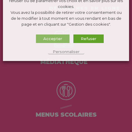
refuser ou de paramétrer vos choix et en savoir plus sur les
cookies.
DÉMARCHES EN LIGNE
Vous avez la possibilité de retirer votre consentement ou
de le modifier à tout moment en vous rendant en bas de
page et en cliquant sur "Gestion des cookies".
Accepter
Refuser
Personnaliser
MÉDIATHÈQUE
MENUS SCOLAIRES