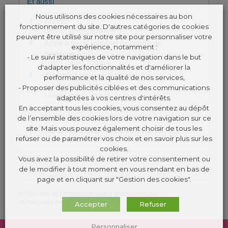
Et aussi
Nous utilisons des cookies nécessaires au bon
Armes
fonctionnement du site. D'autres catégories de cookies
Loisirs - Sports - Culture
peuvent être utilisé sur notre site pour personnaliser votre
Arme à feu et matériel de guerre de
expérience, notamment :
catégorie A
- Le suivi statistiques de votre navigation dans le but
Loisirs - Sports - Culture
d'adapter les fonctionnalités et d'améliorer la
Arme de catégorie B (soumise à
performance et la qualité de nos services,
autorisation)
- Proposer des publicités ciblées et des communications
Loisirs - Sports - Culture
adaptées à vos centres d'intérêts.
Arme de catégorie C (soumise à déclaration)
En acceptant tous les cookies, vous consentez au dépôt
Loisirs - Sports - Culture
de l’ensemble des cookies lors de votre navigation sur ce
site. Mais vous pouvez également choisir de tous les
Achat et détention d'une arme de chasse
refuser ou de paramétrer vos choix et en savoir plus sur les
Loisirs - Sports - Culture
cookies.
Vous avez la possibilité de retirer votre consentement ou
de le modifier à tout moment en vous rendant en bas de
page et en cliquant sur "Gestion des cookies".
©
Direction de l'information légale et administrative
comarquage developpé par
kienso.fr
Accepter
Refuser
Personnaliser