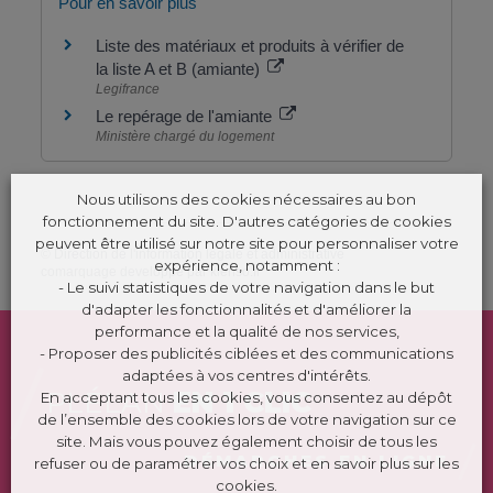
Pour en savoir plus
Liste des matériaux et produits à vérifier de
la liste A et B (amiante)
Legifrance
Le repérage de l'amiante
Ministère chargé du logement
Nous utilisons des cookies nécessaires au bon
fonctionnement du site. D'autres catégories de cookies
peuvent être utilisé sur notre site pour personnaliser votre
©
Direction de l'information légale et administrative
expérience, notamment :
comarquage developpé par
kienso.fr
- Le suivi statistiques de votre navigation dans le but
d'adapter les fonctionnalités et d'améliorer la
performance et la qualité de nos services,
- Proposer des publicités ciblées et des communications
adaptées à vos centres d'intérêts.
PLÉLAN
EN 1 CLIC
En acceptant tous les cookies, vous consentez au dépôt
de l’ensemble des cookies lors de votre navigation sur ce
site. Mais vous pouvez également choisir de tous les
DÉMARCHES EN LIGNE
refuser ou de paramétrer vos choix et en savoir plus sur les
cookies.