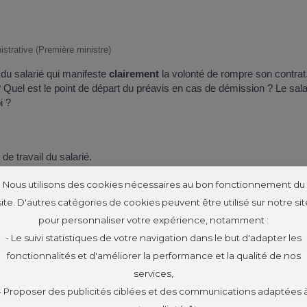
nistrative (Première ministre)
ve du salarié qui manifeste
clairement
la volonté de rompre son contrat
 ? Quel est le point de départ du préavis en cas de démission ? Le sa
i ?
de travail du salarié.
Nous utilisons des cookies nécessaires au bon fonctionnement du
site. D'autres catégories de cookies peuvent être utilisé sur notre sit
pour personnaliser votre expérience, notamment :
- Le suivi statistiques de votre navigation dans le but d'adapter les
fonctionnalités et d'améliorer la performance et la qualité de nos
services,
- Proposer des publicités ciblées et des communications adaptées 