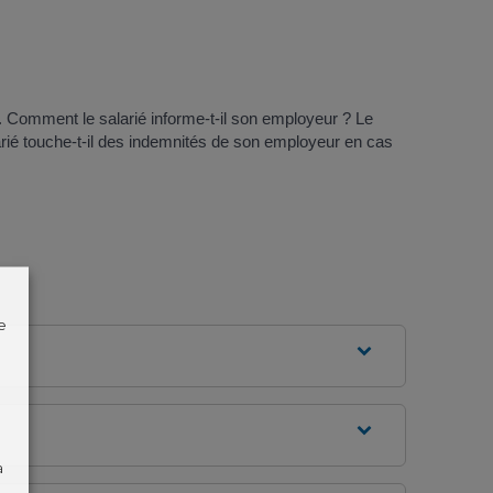
. Comment le salarié informe-t-il son employeur ? Le
larié touche-t-il des indemnités de son employeur en cas
e
à