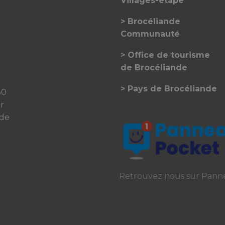
Villages-étape
Brocéliande
Communauté
Office de tourisme
de Brocéliande
Pays de Brocéliande
30
er
 de
Retrouvez nous sur Pann