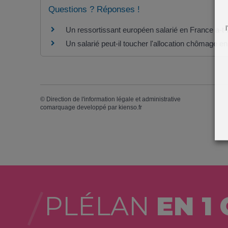
Questions ? Réponses !
Un ressortissant européen salarié en France a-t-i
Un salarié peut-il toucher l'allocation chômage 
©
Direction de l'information légale et administrative
comarquage developpé par
kienso.fr
PLÉLAN
EN 1 