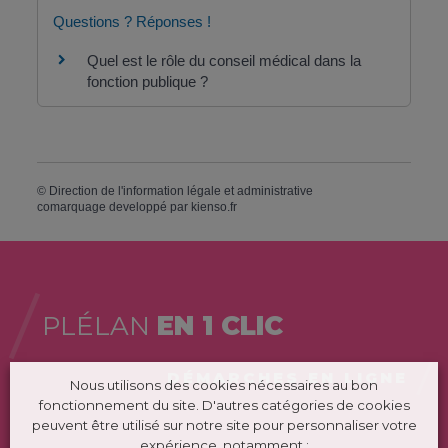
Questions ? Réponses !
Quel est le rôle du conseil médical dans la
fonction publique ?
©
Direction de l'information légale et administrative
comarquage developpé par
kienso.fr
PLÉLAN
EN 1 CLIC
DÉMARCHES EN LIGNE
Nous utilisons des cookies nécessaires au bon
fonctionnement du site. D'autres catégories de cookies
peuvent être utilisé sur notre site pour personnaliser votre
expérience, notamment :